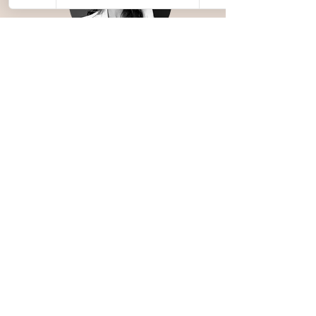
Séverine
Dirigeante d'entreprises depuis 25
ans, coach certifiée PCC de
l'International Coaching Federation,
auteure et gérante du Domaine de
Montaubois. Elle co-anime les
programmes "Leadership et prise de
parole en public", "Management
inspiré par les abeilles" et
"Olympiades" en apportant son
expertise en coaching d'équipe et sa
passion pour l'accompagnement des
dirigeants et de leurs équipes.